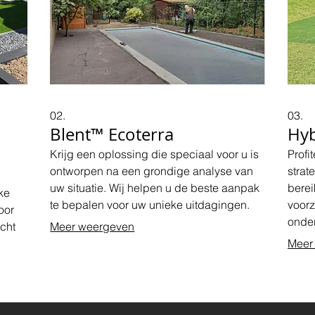
02.
03.
Blent™ Ecoterra
Hyb
Krijg een oplossing die speciaal voor u is
Profi
ontworpen na een grondige analyse van
strat
uw situatie. Wij helpen u de beste aanpak
berei
ke
te bepalen voor uw unieke uitdagingen.
voorz
oor
onder
cht
Meer weergeven
succe
Meer