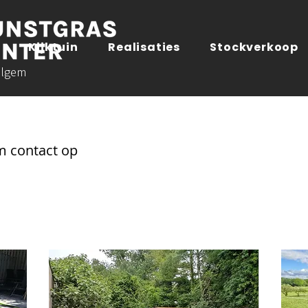
Kijktuin
Realisaties
Stockverkoop
lgem
m contact op